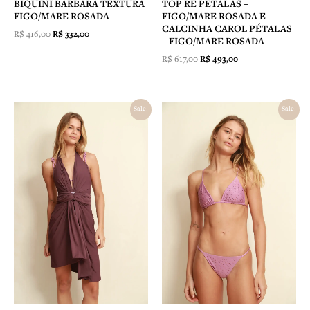
BIQUINI BARBARA TEXTURA
TOP RE PÉTALAS –
FIGO/MARE ROSADA
FIGO/MARE ROSADA E
CALCINHA CAROL PÉTALAS
R$
416,00
R$
332,00
– FIGO/MARE ROSADA
R$
617,00
R$
493,00
O
O
O
O
Sale!
Sale!
preço
preço
preço
preço
original
atual
original
atual
era:
é:
era:
é:
R$ 398,00.
R$ 318,00.
R$ 506,00.
R$ 355,00.