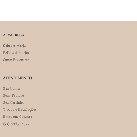
A EMPRESA
Sobre a Marju
Follow @marjurio
Onde Encontrar
ATENDIMENTO
Sua Conta
Seus Pedidos
Seu Carrinho
Trocas e Devoluções
Entre em Contato
(21) 99657-7322