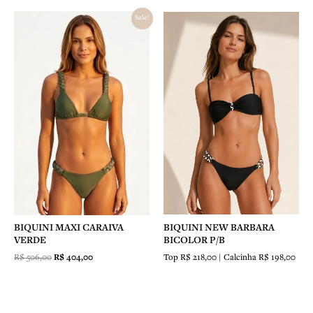
O
O
Sale!
preço
preço
original
atual
era:
é:
R$ 506,00.
R$ 404,00.
BIQUINI NEW BARBARA
BIQUINI MAXI CARAIVA
BICOLOR P/B
VERDE
Top R$ 218,00 | Calcinha R$ 198,00
R$
506,00
R$
404,00