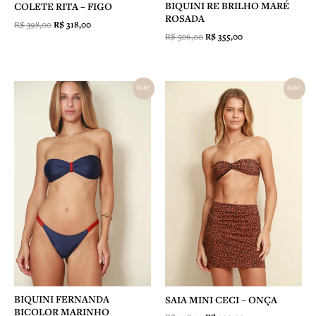
BIQUINI RE BRILHO MARÉ
COLETE RITA – FIGO
ROSADA
R$
398,00
R$
318,00
R$
506,00
R$
355,00
O
O
O
O
Sale!
Sale!
preço
preço
preço
preço
original
atual
original
atual
era:
é:
era:
é:
R$ 387,00.
R$ 309,00.
R$ 298,00.
R$ 209,00.
BIQUINI FERNANDA
SAIA MINI CECI – ONÇA
BICOLOR MARINHO