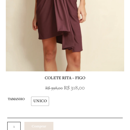
COLETE RITA – FIGO
O
O
R$
318,00
R$
398,00
preço
preço
COLETE
original
atual
TAMANHO
RITA
UNICO
era:
é:
-
R$ 398,00.
R$ 318,00.
FIGO
quantidade
Comprar