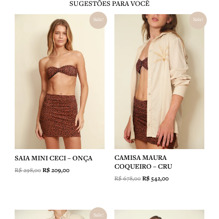
SUGESTÕES PARA VOCÊ
O
O
O
O
Sale!
Sale!
preço
preço
preço
preço
original
atual
original
atual
era:
é:
era:
é:
R$ 298,00.
R$ 209,00.
R$ 678,00.
R$ 542,00.
CAMISA MAURA
SAIA MINI CECI – ONÇA
COQUEIRO – CRU
R$
298,00
R$
209,00
R$
678,00
R$
542,00
O
O
Sale!