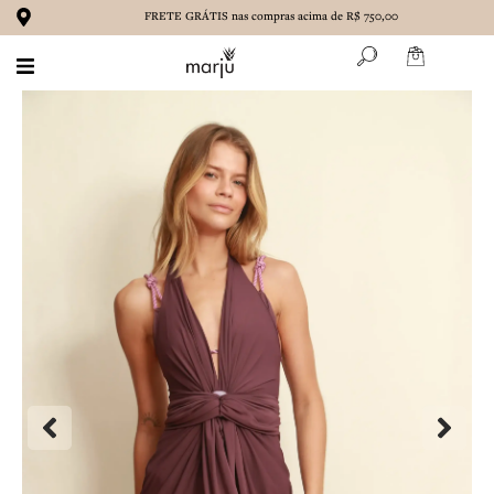
Ir
FRETE GRÁTIS nas compras acima de R$ 750,00
para
o
conteúdo
BIQUÍNIS
MAIÔS
ROUPAS
ACESSÓRIOS
MARENA
CONTATO
SOBRE NÓS