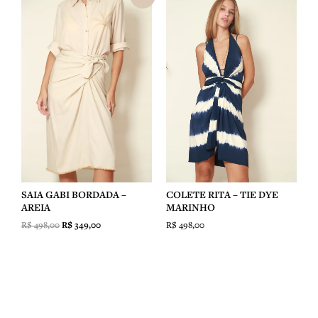
preço
preço
original
atual
era:
é:
R$ 498,00.
R$ 349,00.
SAIA GABI BORDADA –
COLETE RITA – TIE DYE
AREIA
MARINHO
R$
498,00
R$
349,00
R$
498,00