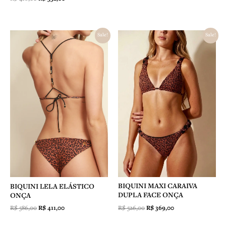
O
O
O
O
Sale!
Sale!
preço
preço
preço
preço
original
atual
original
atual
era:
é:
era:
é:
R$ 586,00.
R$ 411,00.
R$ 526,00.
R$ 369,00.
BIQUINI MAXI CARAIVA
BIQUINI LELA ELÁSTICO
DUPLA FACE ONÇA
ONÇA
R$
526,00
R$
369,00
R$
586,00
R$
411,00