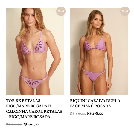
O
O
O
O
Sale!
Sale!
preço
preço
preço
preço
original
atual
original
atual
era:
é:
era:
é:
R$ 617,00.
R$ 493,00.
R$ 396,00.
R$ 278,00.
TOP RE PÉTALAS –
BIQUINI CARAIVA DUPLA
FIGO/MARE ROSADA E
FACE MARÉ ROSADA
CALCINHA CAROL PÉTALAS
R$
396,00
R$
278,00
– FIGO/MARE ROSADA
R$
617,00
R$
493,00