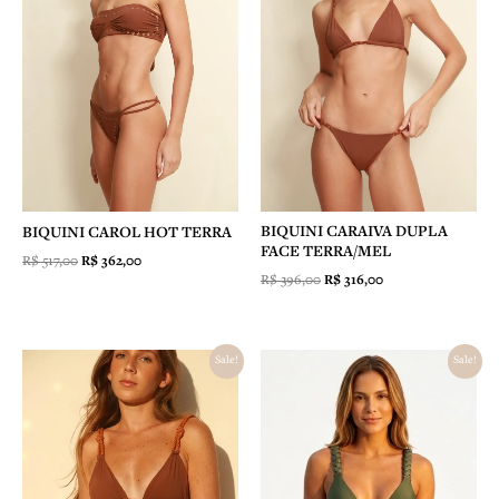
BIQUINI CARAIVA DUPLA
BIQUINI CAROL HOT TERRA
FACE TERRA/MEL
R$
517,00
R$
362,00
R$
396,00
R$
316,00
O
O
O
O
Sale!
Sale!
preço
preço
preço
preço
original
atual
original
atual
era:
é:
era:
é:
R$ 396,00.
R$ 316,00.
R$ 506,00.
R$ 404,00.