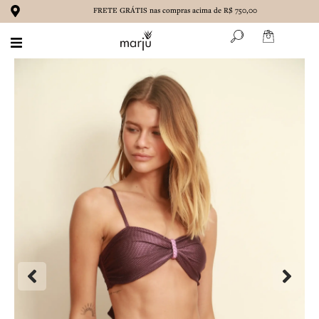
Ir
FRETE GRÁTIS nas compras acima de R$ 750,00
para
o
conteúdo
BIQUÍNIS
MAIÔS
ROUPAS
ACESSÓRIOS
MARENA
CONTATO
SOBRE NÓS