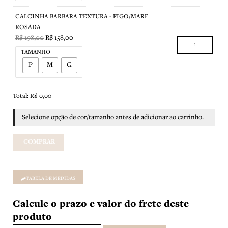
quantidade
quantidade
CALCINHA BARBARA TEXTURA - FIGO/MARE
ROSADA
R$
198,00
R$
158,00
TAMANHO
P
M
G
Total:
R$
0,00
Selecione opção de cor/tamanho antes de adicionar ao carrinho.
COMPRAR
TABELA DE MEDIDAS
Calcule o prazo e valor do frete deste
produto