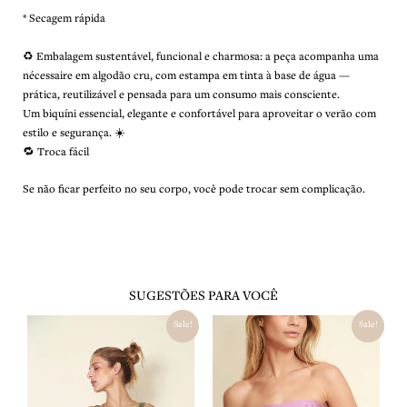
* Secagem rápida
♻️ Embalagem sustentável, funcional e charmosa: a peça acompanha uma
nécessaire em algodão cru, com estampa em tinta à base de água —
prática, reutilizável e pensada para um consumo mais consciente.
Um biquíni essencial, elegante e confortável para aproveitar o verão com
estilo e segurança. ☀️
🔁
Troca fácil
Se não ficar perfeito no seu corpo, você pode trocar sem complicação.
SUGESTÕES PARA VOCÊ
O
O
O
O
Sale!
Sale!
preço
preço
preço
preço
original
atual
original
atual
era:
é:
era:
é:
R$ 376,00.
R$ 264,00.
R$ 517,00.
R$ 362,00.