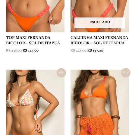
ESGOTADO
TOP MAXI FERNANDA
CALCINHA MAXI FERNANDA
BICOLOR – SOL DE ITAPUÃ
BICOLOR – SOL DE ITAPUÃ
R$
238,00
R$
143,00
R$
228,00
R$
137,00
O
O
O
O
Sale!
Sale!
preço
preço
preço
preço
original
atual
original
atual
era:
é:
era:
é:
R$ 189,00.
R$ 132,00.
R$ 498,00.
R$ 349,00.