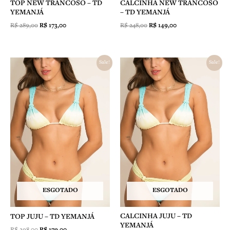
TOP NEW TRANCOSO – TD
CALCINHA NEW TRANCOSO
YEMANJÁ
– TD YEMANJÁ
R$
289,00
R$
173,00
R$
248,00
R$
149,00
O
O
O
O
Sale!
Sale!
preço
preço
preço
preço
original
atual
original
atual
era:
é:
era:
é:
R$ 298,00.
R$ 179,00.
R$ 258,00.
R$ 155,00.
ESGOTADO
ESGOTADO
CALCINHA JUJU – TD
TOP JUJU – TD YEMANJÁ
YEMANJÁ
R$
298,00