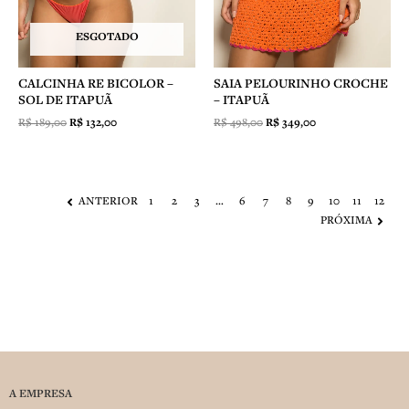
ESGOTADO
CALCINHA RE BICOLOR –
SAIA PELOURINHO CROCHE
SOL DE ITAPUÃ
– ITAPUÃ
R$
189,00
R$
132,00
R$
498,00
R$
349,00
ANTERIOR
1
2
3
…
6
7
8
9
10
11
12
PRÓXIMA
A EMPRESA