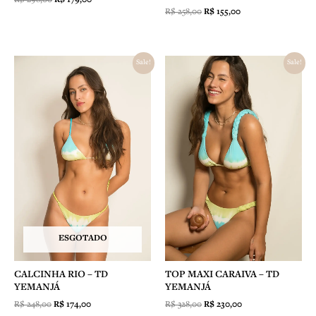
R$
179,00
R$
258,00
R$
155,00
O
O
O
O
Sale!
Sale!
preço
preço
preço
preço
original
atual
original
atual
era:
é:
era:
é:
R$ 248,00.
R$ 174,00.
R$ 328,00.
R$ 230,00.
ESGOTADO
CALCINHA RIO – TD
TOP MAXI CARAIVA – TD
YEMANJÁ
YEMANJÁ
R$
248,00
R$
174,00
R$
328,00
R$
230,00