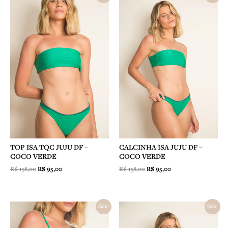
preço
preço
preço
preço
original
atual
original
atual
era:
é:
era:
é:
R$ 158,00.
R$ 95,00.
R$ 158,00.
R$ 95,00.
TOP ISA TQC JUJU DF –
CALCINHA ISA JUJU DF –
COCO VERDE
COCO VERDE
R$
158,00
R$
95,00
R$
158,00
R$
95,00
O
O
O
O
Sale!
Sale!
preço
preço
preço
preço
original
atual
original
atual