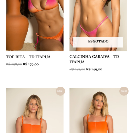
ESGOTADO
CALCINHA CARAIVA – TD
TOP RITA – TD ITAPUÃ
ITAPUÃ
R$
298,00
R$
179,00
R$
248,00
R$
149,00
O
O
O
O
Sale!
Sale!
preço
preço
preço
preço
original
atual
original
atual
era:
é:
era:
é:
R$ 492,00.
R$ 295,00.
R$ 498,00.
R$ 349,00.