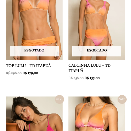
ESGOTADO
ESGOTADO
CALCINHA LULU – TD
TOP LULU – TD ITAPUÃ
ITAPUÃ
R$
298,00
R$
179,00
R$
258,00
R$
155,00
O
O
O
O
Sale!
Sale!
preço
preço
preço
preço
original
atual
original
atual
era:
é:
era:
é:
R$ 298,00.
R$ 179,00.
R$ 248,00.
R$ 149,00.