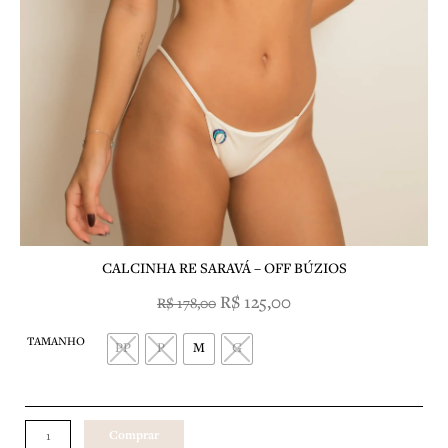
CALCINHA RE SARAVÁ – OFF BÚZIOS
O
O
R$
125,00
R$
178,00
preço
preço
CALCINHA
original
atual
TAMANHO
RE
PP
P
M
G
era:
é:
SARAVÁ
R$ 178,00.
R$ 125,00.
-
OFF
BÚZIOS
Comprar