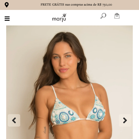
Ir
FRETE GRÁTIS nas compras acima de R$ 750,00
para
o
conteúdo
BIQUÍNIS
MAIÔS
ROUPAS
ACESSÓRIOS
MARENA
CONTATO
SOBRE NÓS