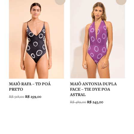
preço
preço
preço
preço
original
atual
original
atual
era:
é:
era:
é:
R$ 518,00.
R$ 259,00.
R$ 489,00.
R$ 245,00.
MAIÔ ANTONIA DUPLA
MAIÔ RAFA – TD POÁ
FACE – TIE DYE POA
PRETO
ASTRAL
R$
518,00
R$
259,00
R$
489,00
R$
245,00