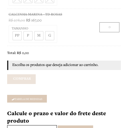
CALCINHA MARINA - TD ROSAS
R$
278,00
R$
167,00
TAMANHO
PP
P
M
G
Total:
R$
0,00
Escolha os produtos que deseja adicionar ao carrinho.
COMPRAR
TABELA DE MEDIDAS
Calcule o prazo e valor do frete deste
produto