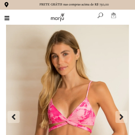
Ir
FRETE GRÁTIS nas compras acima de R$ 750,00
para
o
conteúdo
BIQUÍNIS
MAIÔS
ROUPAS
ACESSÓRIOS
MARENA
CONTATO
SOBRE NÓS