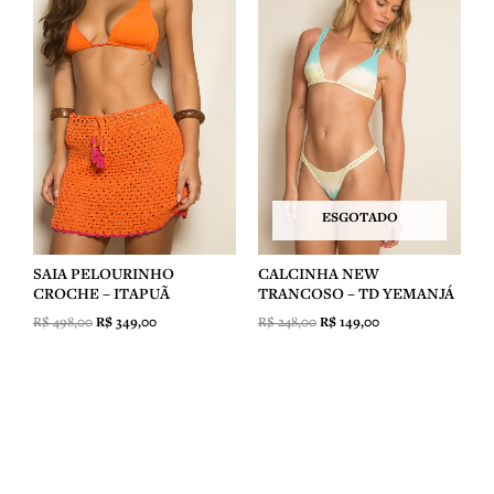
era:
é:
era:
é:
R$ 498,00.
R$ 349,00.
R$ 248,00.
R$ 149,00.
ESGOTADO
SAIA PELOURINHO
CALCINHA NEW
CROCHE – ITAPUÃ
TRANCOSO – TD YEMANJÁ
R$
498,00
R$
349,00
R$
248,00
R$
149,00