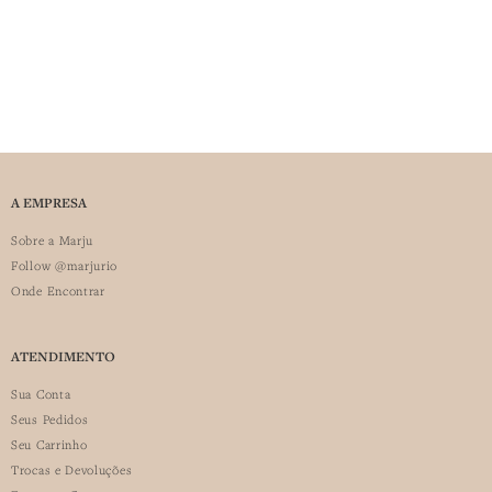
A EMPRESA
Sobre a Marju
Follow @marjurio
Onde Encontrar
ATENDIMENTO
Sua Conta
Seus Pedidos
Seu Carrinho
Trocas e Devoluções