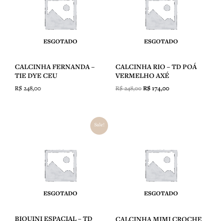
R$ 248,00.
R$ 174,00.
ESGOTADO
ESGOTADO
CALCINHA FERNANDA –
CALCINHA RIO – TD POÁ
TIE DYE CEU
VERMELHO AXÉ
R$
248,00
R$
248,00
R$
174,00
O
O
Sale!
preço
preço
original
atual
era:
é:
R$ 498,00.
R$ 249,00.
ESGOTADO
ESGOTADO
BIQUINI ESPACIAL – TD
CALCINHA MIMI CROCHE