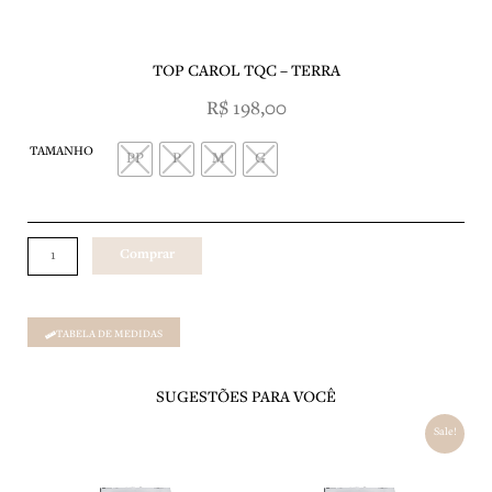
SOBRE NÓS
TOP CAROL TQC – TERRA
R$
198,00
TOP
TAMANHO
CAROL
PP
P
M
G
TQC
-
TERRA
quantidade
Comprar
TABELA DE MEDIDAS
SUGESTÕES PARA VOCÊ
O
O
Sale!
preço
preço
original
atual
era:
é: