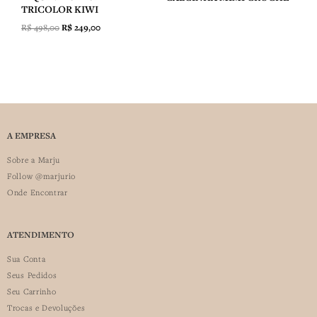
TRICOLOR KIWI
R$
498,00
R$
249,00
A EMPRESA
Sobre a Marju
Follow @marjurio
Onde Encontrar
ATENDIMENTO
Sua Conta
Seus Pedidos
Seu Carrinho
Trocas e Devoluções