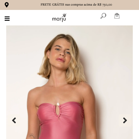
Ir
FRETE GRÁTIS nas compras acima de R$ 750,00
para
o
conteúdo
BIQUÍNIS
MAIÔS
ROUPAS
ACESSÓRIOS
MARENA
CONTATO
SOBRE NÓS