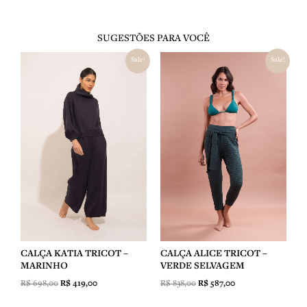
SUGESTÕES PARA VOCÊ
O
O
O
O
Sale!
Sale!
preço
preço
preço
preço
original
atual
original
atual
era:
é:
era:
é:
R$ 698,00.
R$ 419,00.
R$ 838,00.
R$ 587,00.
CALÇA KATIA TRICOT –
CALÇA ALICE TRICOT –
MARINHO
VERDE SELVAGEM
R$
698,00
R$
419,00
R$
838,00
R$
587,00