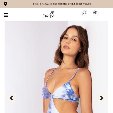
Ir
FRETE GRÁTIS nas compras acima de R$ 750,00
para
o
conteúdo
BIQUÍNIS
MAIÔS
ROUPAS
ACESSÓRIOS
MARENA
CONTATO
SOBRE NÓS