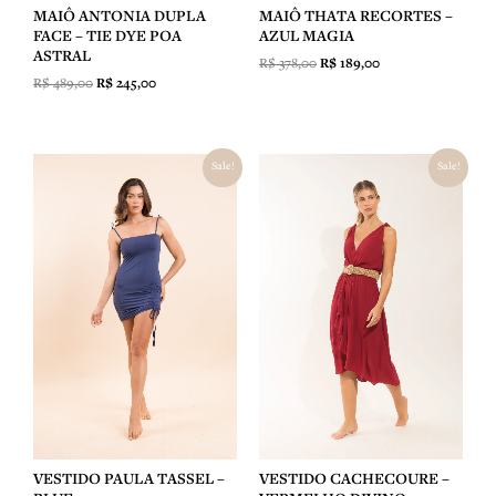
MAIÔ ANTONIA DUPLA
MAIÔ THATA RECORTES –
FACE – TIE DYE POA
AZUL MAGIA
ASTRAL
R$
378,00
R$
189,00
R$
489,00
R$
245,00
O
O
O
O
Sale!
Sale!
preço
preço
preço
preço
original
atual
original
atual
era:
é:
era:
é:
R$ 498,00.
R$ 249,00.
R$ 698,00.
R$ 349,00.
VESTIDO CACHECOURE –
VESTIDO PAULA TASSEL –