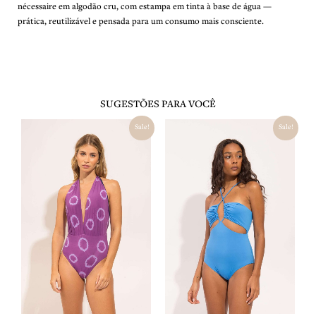
nécessaire em algodão cru, com estampa em tinta à base de água —
prática, reutilizável e pensada para um consumo mais consciente.
SUGESTÕES PARA VOCÊ
O
O
O
O
Sale!
Sale!
preço
preço
preço
preço
original
atual
original
atual
era:
é:
era:
é:
R$ 489,00.
R$ 245,00.
R$ 378,00.
R$ 189,00.