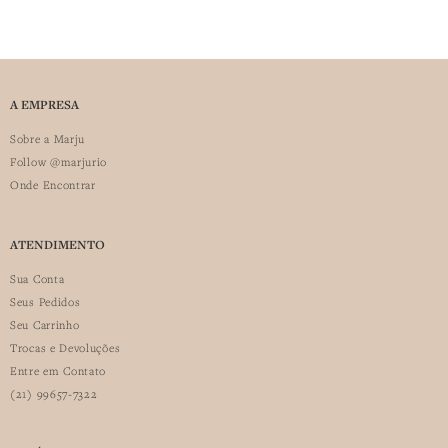
A EMPRESA
Sobre a Marju
Follow @marjurio
Onde Encontrar
ATENDIMENTO
Sua Conta
Seus Pedidos
Seu Carrinho
Trocas e Devoluções
Entre em Contato
(21) 99657-7322