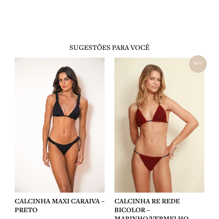
SUGESTÕES PARA VOCÊ
O
O
Sale!
preço
preço
original
atual
era:
é:
R$ 348,00.
R$ 244,00.
CALCINHA MAXI CARAIVA –
CALCINHA RE REDE
PRETO
BICOLOR –