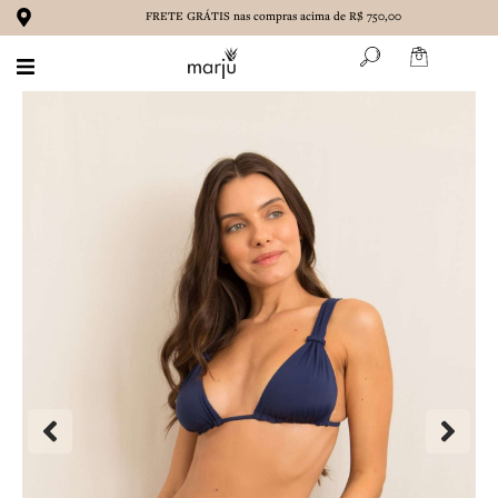
Ir
FRETE GRÁTIS nas compras acima de R$ 750,00
para
o
conteúdo
BIQUÍNIS
MAIÔS
ROUPAS
ACESSÓRIOS
MARENA
CONTATO
SOBRE NÓS