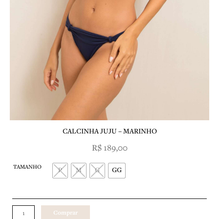
CALCINHA JUJU – MARINHO
R$
189,00
CALCINHA
TAMANHO
JUJU
P
M
G
GG
-
MARINHO
quantidade
Comprar