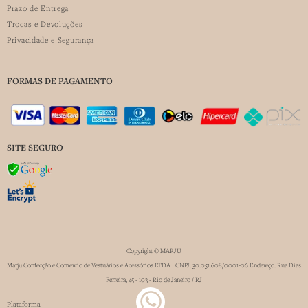
Prazo de Entrega
Trocas e Devoluções
Privacidade e Segurança
FORMAS DE PAGAMENTO
SITE SEGURO
Copyright © MARJU
Marju Confecção e Comercio de Vestuários e Acessórios LTDA | CNPJ: 30.051.608/0001-06 Endereço: Rua Dias
Ferreira, 45 - 103 - Rio de Janeiro / RJ
W
Plataforma