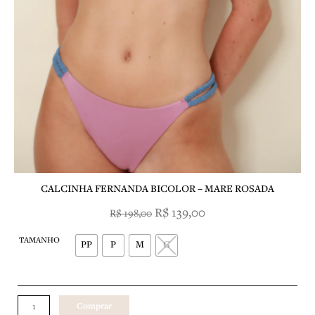
CALCINHA FERNANDA BICOLOR – MARE ROSADA
O
O
R$
139,00
R$
198,00
preço
preço
CALCINHA
original
atual
TAMANHO
FERNANDA
PP
P
M
G
era:
é:
BICOLOR
R$ 198,00.
R$ 139,00.
-
MARE
ROSADA
Comprar