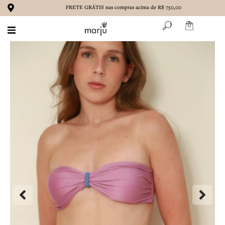
Ir
FRETE GRÁTIS nas compras acima de R$ 750,00
para
o
conteúdo
BIQUÍNIS
MAIÔS
ROUPAS
ACESSÓRIOS
MARENA
CONTATO
SOBRE NÓS