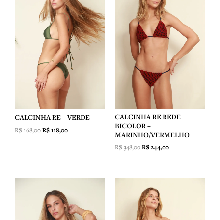
era:
é:
era:
é:
R$ 168,00.
R$ 118,00.
R$ 348,00.
R$ 244,00.
CALCINHA RE REDE
CALCINHA RE – VERDE
BICOLOR –
R$
168,00
R$
118,00
MARINHO/VERMELHO
R$
348,00
R$
244,00