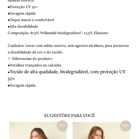
modelo oferece:
•Proteção UV 50+
•Secagem rápida
•Toque macio e confortável
•Alta durabilidade
Composição: 87,5% Poliamida biodegradável | 12,5% Elastano
Cuidados: Lavar com sabão neutro, sem agentes alcalinos, para preservar
a durabilidade da cor e do tecido.
✨ Diferenciais do produto:
•Detalhes trançados na calcinha
Tecido de alta qualidade, biodegradável, com proteção UV
•
50+
•Secagem rápida
SUGESTÕES PARA VOCÊ
O
O
O
O
Sale!
Sale!
preço
preço
preço
preço
original
atual
original
atual