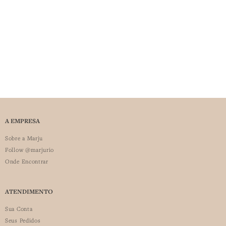
A EMPRESA
Sobre a Marju
Follow @marjurio
Onde Encontrar
ATENDIMENTO
Sua Conta
Seus Pedidos