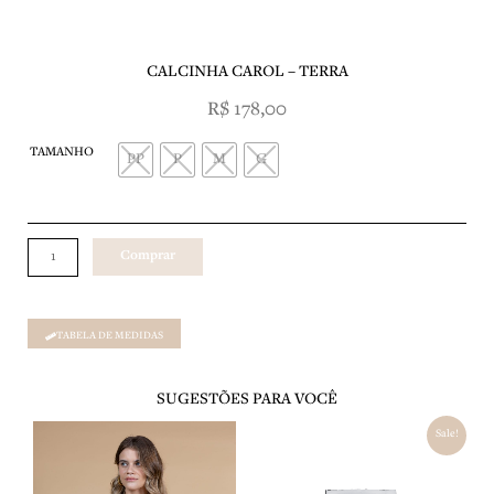
SOBRE NÓS
CALCINHA CAROL – TERRA
R$
178,00
CALCINHA
TAMANHO
CAROL
PP
P
M
G
-
TERRA
quantidade
Comprar
TABELA DE MEDIDAS
SUGESTÕES PARA VOCÊ
O
O
Sale!
preço
preço
original
atual
era:
é: