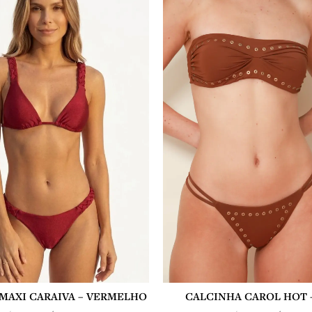
era:
é:
era:
R$ 238,00.
R$ 190,00.
R$ 248,00.
CALCINHA CAROL HOT 
MAXI CARAIVA – VERMELHO