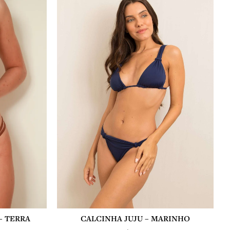
é:
R$ 174,00.
– TERRA
CALCINHA JUJU – MARINHO