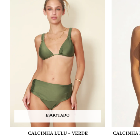
era:
é:
R$ 178,00.
R$ 125,00.
ESGOTADO
CALCINHA LULU – VERDE
CALCINHA 