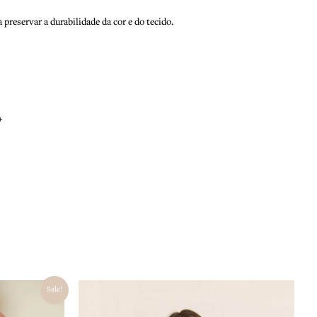
preservar a durabilidade da cor e do tecido.
+
O
Sale!
preço
atual