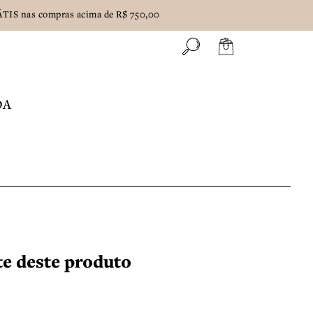
IS nas compras acima de R$ 750,00
DA
ete deste produto