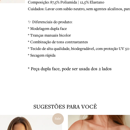
Composição: 87,5% Poliamida | 12,5% Elastano
Cuidados: Lavar com sabão neutro, sem agentes alcalinos, para 
✨ Diferenciais do produto:
* Modelagem dupla face
* Tranças manuais bicolor
* Combinação de tons contrastantes
* Tecido de alta qualidade, biodegradável, com proteção UV 50
* Secagem rápida
* Peça dupla face, pode ser usada dos 2 lados
SUGESTÕES PARA VOCÊ
O
O
O
Sale!
preço
preço
preço
original
atual
original