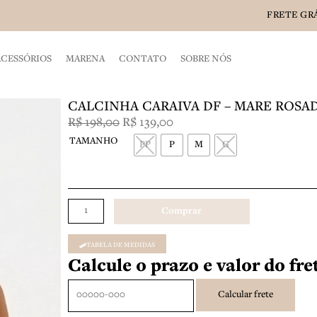
FRETE GRÁT
ACESSÓRIOS
MARENA
CONTATO
SOBRE NÓS
CALCINHA CARAIVA DF – MARE ROSA
O
O
R$
198,00
R$
139,00
preço
preço
CALCINHA
TAMANHO
PP
P
M
G
original
atual
CARAIVA
era:
é:
DF
R$ 198,00.
R$ 139,00.
-
MARE
Comprar
ROSADA
quantidade
TABELA DE MEDIDAS
Calcule o prazo e valor do fr