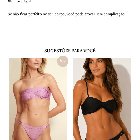
🔁
Troca fácil
Se não ficar perfeito no seu corpo, você pode trocar sem complicação.
SUGESTÕES PARA VOCÊ
O
O
Sale!
preço
preço
original
atual
era:
é:
R$ 517,00.
R$ 362,00.