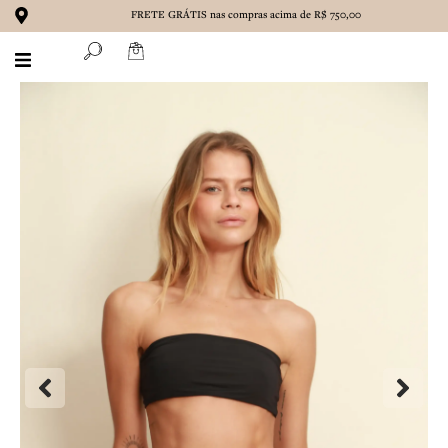
Ir
FRETE GRÁTIS nas compras acima de R$ 750,00
para
o
conteúdo
BIQUÍNIS
MAIÔS
ROUPAS
ACESSÓRIOS
MARENA
OUTLET
CONTATO