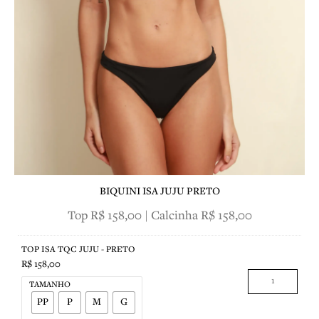
SOBRE NÓS
BIQUINI ISA JUJU PRETO
Top R$ 158,00 | Calcinha R$ 158,00
TOP
CALCINHA
ISA
ISA
TOP ISA TQC JUJU - PRETO
TQC
JUJU
R$
158,00
JUJU
-
TAMANHO
-
PRETO
PP
P
M
G
PRETO
quantidade