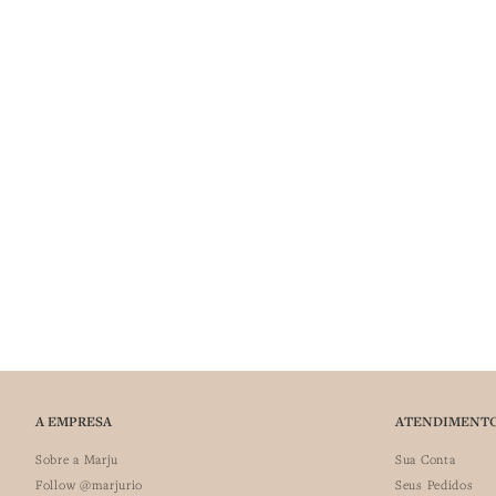
A EMPRESA
ATENDIMENT
Sobre a Marju
Sua Conta
Follow @marjurio
Seus Pedidos