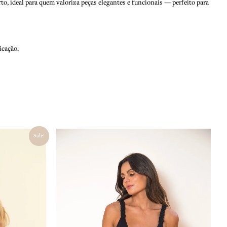
to, ideal para quem valoriza peças elegantes e funcionais — perfeito para
icação.
O
Sale!
preço
atual
é:
.
R$ 355,00.