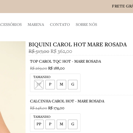
FRETE GRÁT
ACESSÓRIOS
MARENA
CONTATO
SOBRE NÓS
BIQUINI CAROL HOT MARE ROSADA
O
O
R$
517,00
R$
362,00
preço
preço
O
O
O
O
TOP CAROL TQC HOT - MARE ROSADA
original
atual
preço
preço
preço
preço
R$
269,00
R$
188,00
era:
é:
original
original
atual
atual
TAMANHO
R$ 517,00.
R$ 362,00.
era:
era:
é:
é:
PP
P
M
G
R$ 269,00.
R$ 248,00.
R$ 174,00.
R$ 188,00.
CALCINHA CAROL HOT - MARE ROSADA
R$
248,00
R$
174,00
TAMANHO
PP
P
M
G