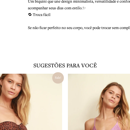
Um biquíni que une design minimalista, versatilidade e confor
acompanhar seus dias com estilo.✨
🔁
Troca fácil
Se não ficar perfeito no seu corpo, você pode trocar sem compl
SUGESTÕES PARA VOCÊ
O
O
O
Sale!
preço
preço
preço
original
atual
original
era:
é:
era:
R$ 426,00.
R$ 299,00.
R$ 506,00