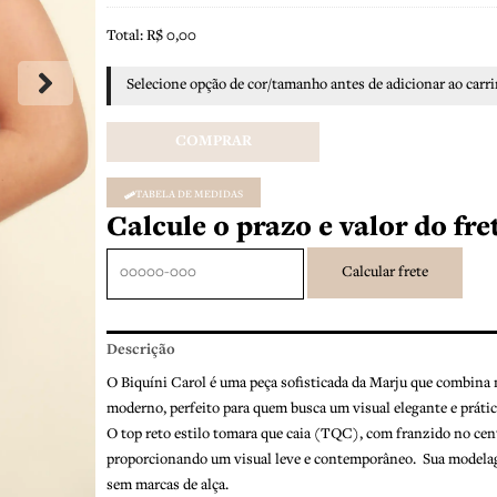
Total:
R$
0,00
Selecione opção de cor/tamanho antes de adicionar ao carri
COMPRAR
TABELA DE MEDIDAS
Calcule o prazo e valor do fr
Descrição
O Biquíni Carol é uma peça sofisticada da Marju que combina 
moderno, perfeito para quem busca um visual elegante e prátic
O top reto estilo tomara que caia (TQC), com franzido no centr
proporcionando um visual leve e contemporâneo. Sua modelage
sem marcas de alça.