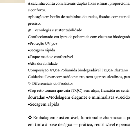
A calcinha conta com laterais duplas fixas e finas, proporcio
e conforto.
Aplicação em hotfix de tachinhas douradas, fixadas com tecnol
preciso.
🌿 Tecnologia e sustentabilidade
Confeccionado em lycra de poliamida com elastano biodegradá
•Proteção UV 50+
•Secagem rápida
•Toque macio e confortável
•Alta durabilidade
Composição: 87,5% Poliamida biodegradável | 12,5% Elastano
Cuidados: Lavar com sabão neutro, sem agentes alcalinos, para 
✨ Diferenciais do Produto:
•Top reto tomara que caia (TQC) sem alças, franzida no centro
douradas
•Modelagem elegante e minimalista
•
Tecido
•Secagem rápida
♻️ Embalagem sustentável, funcional e charmosa: a 
em tinta à base de água — prática, reutilizável e pe