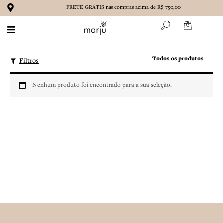
Ir
FRETE GRÁTIS nas compras acima de R$ 750,00
para
o
conteúdo
BIQUÍNIS
Todos os produtos
Filtros
MAIÔS
Nenhum produto foi encontrado para a sua seleção.
ROUPAS
ACESSÓRIOS
MARENA
CONTATO
SOBRE NÓS