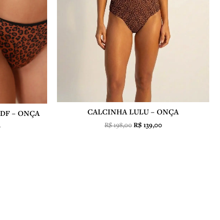
CALCINHA LULU – ONÇA
DF – ONÇA
R$
198,00
R$
139,00
0