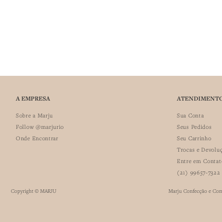
A EMPRESA
ATENDIMENT
Sobre a Marju
Sua Conta
Follow @marjurio
Seus Pedidos
Onde Encontrar
Seu Carrinho
Trocas e Devolu
Entre em Contat
(21) 99657-7322
Copyright © MARJU
Marju Confecção e Comer