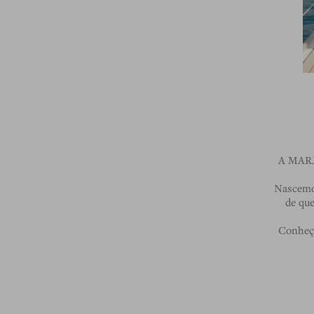
A MARJU
Nascemos
de qu
Conheça