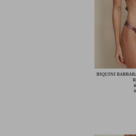
COLETE RITA – FIGO
BIQUINI BARBAR
R$
398,00
R$
318,00