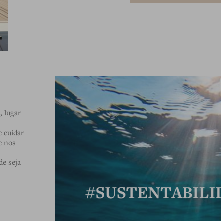
, lugar
 cuidar
e nos
de seja