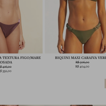
A TEXTURA FIGO/MARE
BIQUINI MAXI CARAIVA VER
ROSADA
R$
506,00
R$
404,00
R$
416,00
R$
332,00