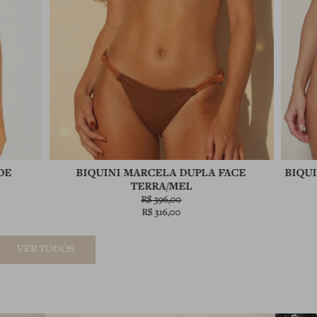
BIQUINI MARCELA DUPLA FACE
BIQU
DE
TERRA/MEL
R$
396,00
R$
316,00
VER TODOS
VER TODOS